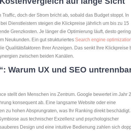
Kostenvergleich auf lange Sicht
 Traffic, doch der Strom bricht ab, sobald das Budget stoppt. In
 Dienstleistern steigen die Klickpreise jährlich um bis zu 15
nde Grenzkosten. Je länger die Optimierung läuft, desto gering
 Neukunden. Ein gut strukturiertes
Search engine optimizatio
 Qualitätsfaktoren Ihrer Anzeigen. Das senkt Ihre Klickpreise 
Synergien zwischen beiden Kanälen.
r“: Warum UX und SEO untrennba
ce stellt den Menschen ins Zentrum. Google bewertet im Jahr 
ahrung konsequent ab. Eine langsame Website oder eine
en zu hohen Absprungraten, was Ihr Ranking direkt beschädigt.
 Symbiose aus technischer Exzellenz und psychologischer
n sauberes Design und eine intuitive Bedienung zahlen sich dopp