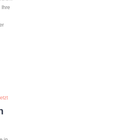
 Ihre
er
etzt
h
e in