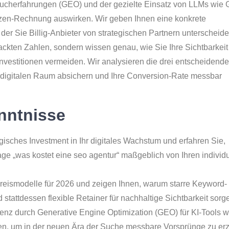
 Sucherfahrungen (GEO) und der gezielte Einsatz von LLMs wie 
zen-Rechnung auswirken. Wir geben Ihnen eine konkrete
 der Sie Billig-Anbieter von strategischen Partnern unterscheid
ackten Zahlen, sondern wissen genau, wie Sie Ihre Sichtbarkeit
investitionen vermeiden. Wir analysieren die drei entscheidend
m digitalen Raum absichern und Ihre Conversion-Rate messbar
nntnisse
gisches Investment in Ihr digitales Wachstum und erfahren Sie,
age „was kostet eine seo agentur“ maßgeblich von Ihren individ
reismodelle für 2026 und zeigen Ihnen, warum starre Keyword-
tattdessen flexible Retainer für nachhaltige Sichtbarkeit sorg
senz durch Generative Engine Optimization (GEO) für KI-Tools w
en, um in der neuen Ära der Suche messbare Vorsprünge zu erz