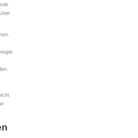
eute
 User
hen.
Google
den.
icht
ar
en