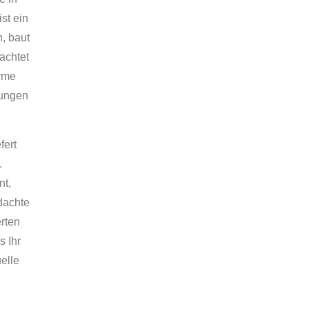
st ein
n, baut
achtet
orme
fungen
fert
.
nt,
hdachte
erten
s Ihr
elle