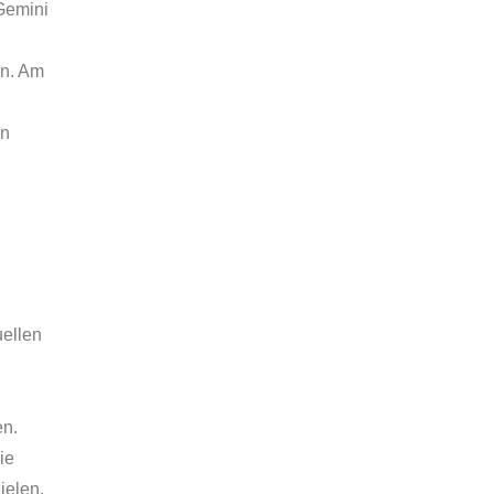
Gemini
en. Am
en
uellen
en.
ie
ielen.