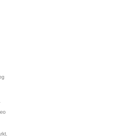
eg
r
seo
rkt.