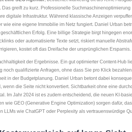
Das greift zu kurz. Professionelle Suchmaschinenoptimierung i
Ihre digitale Infrastruktur. Während klassische Anzeigen verpuffe
 wie eine eigene Immobilie im Netz fungiert. Daniel Urban betr
geschäftlichen Erfolg. Eine billige Strategie birgt hingegen en
klinks oder automatisierte Texte setzt, riskiert manuelle Abstra
igieren, kostet oft das Dreifache der ursprünglichen Ersparnis.
achhaltigkeit der Ergebnisse. Ein gut optimierter Content-Hub lie
 noch qualifizierte Anfragen, ohne dass Sie pro Klick bezahlen
heit in der Budgetplanung. Daniel Urban betont dabei konseque
, wenn die Seite nicht konvertiert. Sichtbarkeit ohne eine durc
tal. Im Jahr 2024 ist es zudem entscheidend, die neuen KI-basi
en wie GEO (Generative Engine Optimization) sorgen dafür, das
n LLMs wie ChatGPT oder Perplexity als vertrauenswürdige Qu