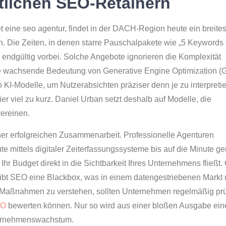
tlichen SEO-Retainern
et eine seo agentur, findet in der DACH-Region heute ein breite
Die Zeiten, in denen starre Pauschalpakete wie „5 Keywords 
6 endgültig vorbei. Solche Angebote ignorieren die Komplexität
e wachsende Bedeutung von Generative Engine Optimization (
I-Modelle, um Nutzerabsichten präziser denn je zu interpretie
ier viel zu kurz. Daniel Urban setzt deshalb auf Modelle, die
vereinen.
er erfolgreichen Zusammenarbeit. Professionelle Agenturen
e mittels digitaler Zeiterfassungssysteme bis auf die Minute g
 Ihr Budget direkt in die Sichtbarkeit Ihres Unternehmens fließt
eibt SEO eine Blackbox, was in einem datengestriebenen Markt 
r Maßnahmen zu verstehen, sollten Unternehmen regelmäßig prü
EO
bewerten können. Nur so wird aus einer bloßen Ausgabe ein
nternehmenswachstum.