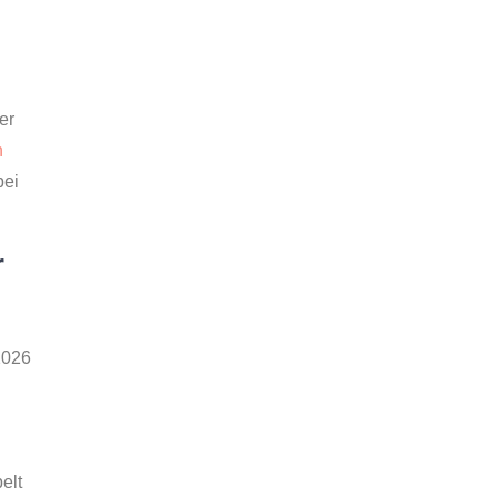
er
n
bei
r
2026
elt