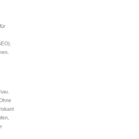
s
für
GEO).
ren.
enau.
. Ohne
riskant
fen,
e